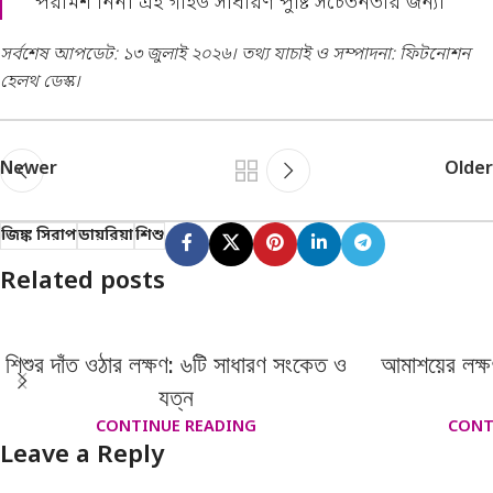
পরামর্শ নিন। এই গাইড সাধারণ পুষ্টি সচেতনতার জন্য।
সর্বশেষ আপডেট: ১৩ জুলাই ২০২৬। তথ্য যাচাই ও সম্পাদনা: ফিটনোশন
হেলথ ডেস্ক।
Newer
Older
জিঙ্ক সিরাপ
ডায়রিয়া
শিশু
Related posts
শিশুর দাঁত ওঠার লক্ষণ: ৬টি সাধারণ সংকেত ও
আমাশয়ের লক্
যত্ন
CONTINUE READING
CONT
Leave a Reply