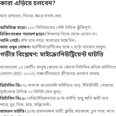
কারা এড়িয়ে চলবেন?
মনে রাখবেন, নিচের ক্ষেত্রে সতর্ক হোন:
অতিরিক্ত মাত্রা।
১০০ মিলিগ্রামের বেশি দৈনিক ঝুঁকিপূর্ণ।
চিকিৎসকের পরামর্শ ছাড়া।
শিশুদের নিজে থেকে দেবেন না।
খালি পেটে।
বমি হতে পারে; খাবারের সঙ্গে দিন।
অন্য ওষুধ শোষণ।
অ্যান্টিবায়োটিকের সঙ্গে ২ ঘণ্টা ব্যবধান রাখুন।
গভীর বিশ্লেষণ: মাইক্রোনিউট্রিয়েন্ট ঘাটতি
বাংলাদেশে ১০ কোটি+ মানুষ কোনো না কোনো ভিটামিন-খনিজ ঘাটতিতে
ভোগেন (BBS ২০২৩); লক্ষণহীনভাবে জীবনের গুণমান কমায়:
ভিটামিন ডি।
৭০ শতাংশ বাংলাদেশি ঘাটতিতে; হাড়, ইমিউনিটি, মেজাজ;
সূর্যালোক দৈনিক ২০ মিনিট (হাত-মুখ)।
ভিটামিন বি১২।
ভেজিটেরিয়ানদের ৪০% ঘাটতি; স্নায়ু ক্ষতি স্থায়ী হতে
পারে; দুধ, ডিম, মাছ, সাপ্লিমেন্ট।
আয়রন ঘাটতি।
৫০% প্রজননক্ষম নারী; ক্লান্তি, ফ্যাকাশে, চুল পড়া; মাংস