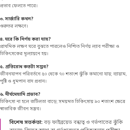
প্রভাব ফেলতে পারে।
৩. সার্জারি কখন?
গুরুতর লক্ষণে।
৪. ঘরে কি নির্ণয় করা যায়?
প্রাথমিক লক্ষণ ঘরে বুঝতে পারলেও নিশ্চিত নির্ণয় ল্যাব পরীক্ষা ও
চিকিৎসকের মূল্যায়নে হয়।
৫. প্রতিরোধ কতটা সম্ভব?
জীবনযাপন পরিবর্তনে ৫০ থেকে ৭০ শতাংশ ঝুঁকি কমানো যায়; ব্যায়াম,
পুষ্টি ও ধূমপান বাদ প্রধান।
৬. দীর্ঘমেয়াদি প্রভাব?
চিকিৎসা না হলে জটিলতা বাড়ে; সময়মত চিকিৎসায় ৯০ শতাংশ ক্ষেত্রে
স্বাভাবিক জীবন সম্ভব।
বিশেষ সতর্কতা:
বড় ফাইব্রয়েড বন্ধ্যত্ব ও গর্ভপাতের ঝুঁকি