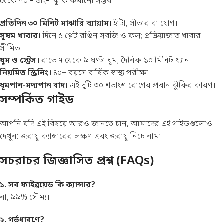
থেকে ৭০ শতাংশ ঝুঁকি কমানো সম্ভব:
প্রতিদিন ৩০ মিনিট মাঝারি ব্যায়াম।
হাঁটা, সাঁতার বা যোগ।
সুষম খাবার।
দিনে ৫ প্লেট রঙিন সবজি ও ফল; প্রক্রিয়াজাত খাবার
সীমিত।
ঘুম ও স্ট্রেস।
রাতে ৭ থেকে ৯ ঘণ্টা ঘুম; দৈনিক ১০ মিনিট ধ্যান।
নিয়মিত স্ক্রিনিং।
৪০+ বয়সে বার্ষিক স্বাস্থ্য পরীক্ষা।
ধূমপান-মদ্যপান বাদ।
এই দুটি ৩০ শতাংশ রোগের প্রধান ঝুঁকির কারণ।
সম্পর্কিত গাইড
আপনি যদি এই বিষয়ে আরও জানতে চান, আমাদের এই গাইডগুলোও
দেখুন:
জরায়ু ক্যান্সারের লক্ষণ
এবং
জরায়ু নিচে নামা
।
সচরাচর জিজ্ঞাসিত প্রশ্ন (FAQs)
১. সব ফাইব্রয়েড কি ক্যান্সার?
না, ৯৯% সৌম্য।
২. গর্ভধারণে?