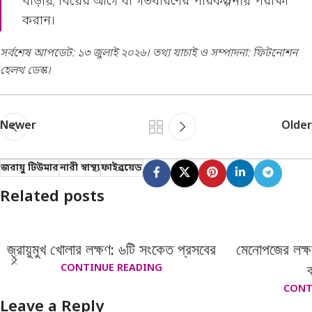
বাড়ায়; বিয়ের আগে বা গর্ভধারণের পরিকল্পনায় পরীক্ষা
করান।
সর্বশেষ আপডেট: ১৩ জুলাই ২০২৬। তথ্য যাচাই ও সম্পাদনা: ফিটনোশন
হেলথ ডেস্ক।
Newer
Older
জরায়ু টিউমার
নারী স্বাস্থ্য
ফাইব্রয়েড
Related posts
জরায়ুমুখ খোলার লক্ষণ: ৬টি সংকেত প্রসবের
মেনোপজের লক্ষ
CONTINUE READING
CONT
Leave a Reply