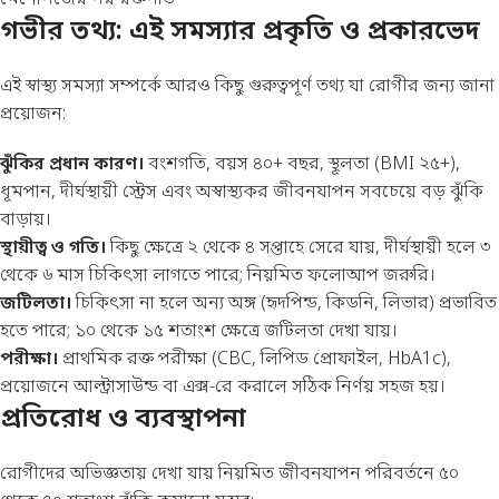
গভীর তথ্য: এই সমস্যার প্রকৃতি ও প্রকারভেদ
এই স্বাস্থ্য সমস্যা সম্পর্কে আরও কিছু গুরুত্বপূর্ণ তথ্য যা রোগীর জন্য জানা
প্রয়োজন:
ঝুঁকির প্রধান কারণ।
বংশগতি, বয়স ৪০+ বছর, স্থূলতা (BMI ২৫+),
ধূমপান, দীর্ঘস্থায়ী স্ট্রেস এবং অস্বাস্থ্যকর জীবনযাপন সবচেয়ে বড় ঝুঁকি
বাড়ায়।
স্থায়ীত্ব ও গতি।
কিছু ক্ষেত্রে ২ থেকে ৪ সপ্তাহে সেরে যায়, দীর্ঘস্থায়ী হলে ৩
থেকে ৬ মাস চিকিৎসা লাগতে পারে; নিয়মিত ফলোআপ জরুরি।
জটিলতা।
চিকিৎসা না হলে অন্য অঙ্গ (হৃদপিন্ড, কিডনি, লিভার) প্রভাবিত
হতে পারে; ১০ থেকে ১৫ শতাংশ ক্ষেত্রে জটিলতা দেখা যায়।
পরীক্ষা।
প্রাথমিক রক্ত পরীক্ষা (CBC, লিপিড প্রোফাইল, HbA1c),
প্রয়োজনে আল্ট্রাসাউন্ড বা এক্স-রে করালে সঠিক নির্ণয় সহজ হয়।
প্রতিরোধ ও ব্যবস্থাপনা
রোগীদের অভিজ্ঞতায় দেখা যায় নিয়মিত জীবনযাপন পরিবর্তনে ৫০