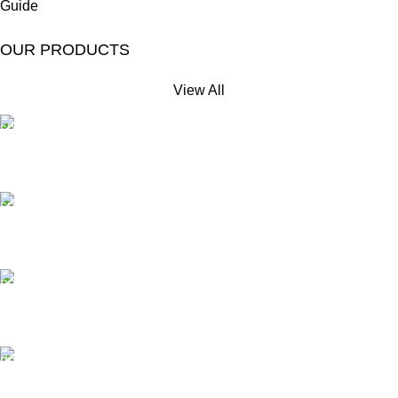
Guide
OUR PRODUCTS
View All
Free Shipping.
No extra delivery charge*
24/7 Support.
Always here to help
Online Payment.
Pay easily and securely
Fast Delivery.
Quick, safe, and reliable