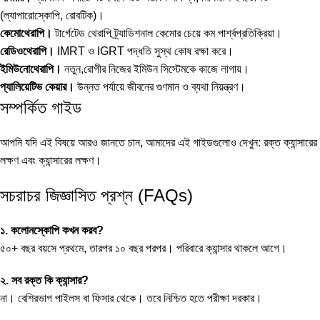
(ল্যাপারোস্কোপি, রোবটিক)।
কেমোথেরাপি।
টার্গেটেড থেরাপি ট্র্যাডিশনাল কেমোর চেয়ে কম পার্শ্বপ্রতিক্রিয়া।
রেডিওথেরাপি।
IMRT ও IGRT পদ্ধতি সুস্থ কোষ রক্ষা করে।
ইমিউনোথেরাপি।
নতুন,রোগীর নিজের ইমিউন সিস্টেমকে কাজে লাগায়।
প্যালিয়েটিভ কেয়ার।
উন্নত পর্যায়ে জীবনের গুণমান ও ব্যথা নিয়ন্ত্রণ।
সম্পর্কিত গাইড
আপনি যদি এই বিষয়ে আরও জানতে চান, আমাদের এই গাইডগুলোও দেখুন:
রক্ত ক্যান্সারের
লক্ষণ
এবং
ক্যান্সারের লক্ষণ
।
সচরাচর জিজ্ঞাসিত প্রশ্ন (FAQs)
১. কলোনস্কোপি কখন করব?
৫০+ বছর বয়সে প্রথমে, তারপর ১০ বছর পরপর। পরিবারে ক্যান্সার থাকলে আগে।
২. সব রক্ত কি ক্যান্সার?
না। বেশিরভাগ পাইলস বা ফিসার থেকে। তবে নিশ্চিত হতে পরীক্ষা দরকার।