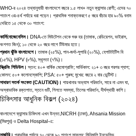
WHO-র ২০২৪ তথ্যানুযায়ী বাংলাদেশে বছরে ১.৫ লাখ+ নতুন ক্যান্সার রোগী; এদের ৭০
শতাংশ ৩য়-৪র্থ পর্যায়ে ধরা পড়েন। প্রাথমিক শনাক্তকরণে ৫ বছর বাঁচার হার ৯০% বনাম
দেরিতে ১৫ থেকে ৩০ শতাংশ:
কার্সিনোজেনেসিস।
DNA-তে মিউটেশন থেকে শুরু হয় (তামাক, রেডিয়েশন, ভাইরাস,
বংশগত জিন); ১০ থেকে ২০ বছর লাগে টিউমার হতে।
প্রধান ঝুঁকি বাংলাদেশে।
তামাক (২৫%), পান-জর্দা-সুপারি (২০%), হেপাটাইটিস বি
(১৫%), HPV (৮%), স্থূলতা (৭%)।
স্ক্রিনিং শিডিউল।
স্তন: ৪০+ বার্ষিক মেমোগ্রাফি; সার্ভিকাল: ২১+ ৩ বছর পরপর প্যাপ;
কোলন: ৫০+ কলোনস্কোপি; PSA: ৫০+ পুরুষ; মুখের: বছরে ২ বার ডেন্টিস্ট।
সাধারণ সতর্ক সংকেত (CAUTION)।
পায়খানার অভ্যাস পরিবর্তন, সারে না এমন ঘা,
অস্বাভাবিক রক্তপাত, স্তনে গুটি, গিলতে সমস্যা, তিলের পরিবর্তন, দীর্ঘস্থায়ী কাশি।
চিকিৎসার আধুনিক বিকল্প (২০২৪)
বাংলাদেশে ক্যান্সার চিকিৎসা এখন উন্নত,NICRH (ঢাকা), Ahsania Mission
(মিরপুর) ও Delta Hospital-এ:
সার্জারি।
প্রাথমিক পর্যায়ে ৭০ থেকে ৯০ শতাংশ সাফল্য; মিনিমালি ইনভেসিভ