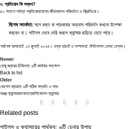
৩. প্রতিরোধ কি সম্ভব?
৫০ শতাংশ পর্যন্ত প্রতিরোধযোগ্য জীবনযাপন পরিবর্তনে ও স্ক্রিনিংয়ে।
বিশেষ সতর্কতা:
মলে রক্ত বা পায়খানার অভ্যাস পরিবর্তন কখনো উপেক্ষা
করবেন না। পাইলস ভেবে দেরি করলে ক্যান্সার ছড়িয়ে যেতে পারে।
সর্বশেষ আপডেট: ১৩ জুলাই ২০২৬। তথ্য যাচাই ও সম্পাদনা: ফিটনোশন হেলথ ডেস্ক।
Newer
ডেঙ্গু জ্বরের চিকিৎসা: ৬টি কার্যকর পদক্ষেপ
Back to list
Older
কেগেল ব্যায়াম: ৬টি সঠিক পদ্ধতি ও লাভ
অন্ত্র ক্যান্সার
কলোনস্কোপি
কোলন ক্যান্সার
Related posts
পাইলস ও ক্যান্সারের পার্থক্য: ৬টি চেনার উপায়