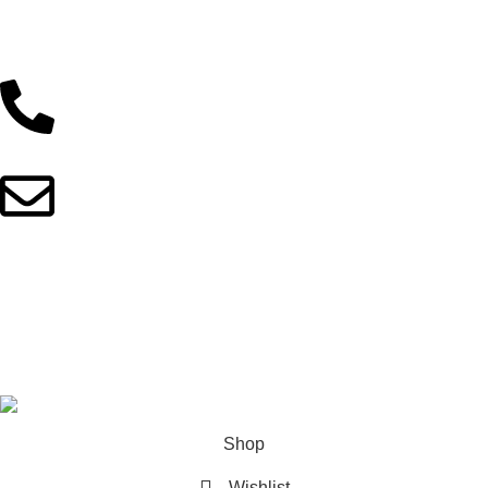
Comfort and Cushion
Contact Us
Support
01902044933
fitnotionbd@gmail.com
Copyright © 2025 FitNotionBD. All Rights Reserved
This site is built with love by
Skyranko Bangladesh
Shop
Wishlist