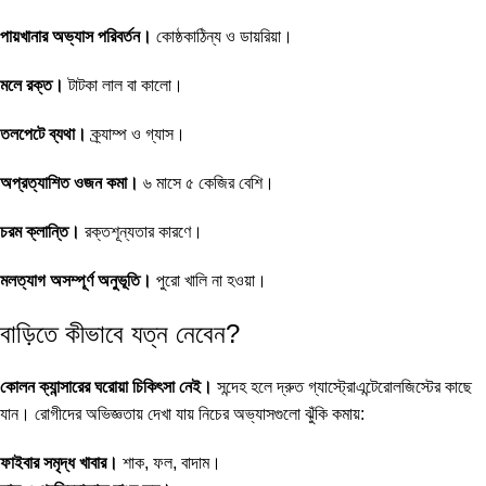
পায়খানার অভ্যাস পরিবর্তন।
কোষ্ঠকাঠিন্য ও ডায়রিয়া।
মলে রক্ত।
টাটকা লাল বা কালো।
তলপেটে ব্যথা।
ক্র্যাম্প ও গ্যাস।
অপ্রত্যাশিত ওজন কমা।
৬ মাসে ৫ কেজির বেশি।
চরম ক্লান্তি।
রক্তশূন্যতার কারণে।
মলত্যাগ অসম্পূর্ণ অনুভূতি।
পুরো খালি না হওয়া।
বাড়িতে কীভাবে যত্ন নেবেন?
কোলন ক্যান্সারের ঘরোয়া চিকিৎসা নেই।
সন্দেহ হলে দ্রুত গ্যাস্ট্রোএন্টেরোলজিস্টের কাছে
যান। রোগীদের অভিজ্ঞতায় দেখা যায় নিচের অভ্যাসগুলো ঝুঁকি কমায়:
ফাইবার সমৃদ্ধ খাবার।
শাক, ফল, বাদাম।