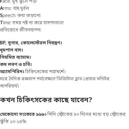
F
ace: মুখ ঝুলে পড়া
A
rms: বাহু দুর্বল
S
peech: কথা জড়ানো
T
ime: সময় নষ্ট না করে হাসপাতালে
প্রতিরোধে জীবনযাপন:
BP, সুগার, কোলেস্টেরল নিয়ন্ত্রণ।
ধূমপান বাদ।
নিয়মিত ব্যায়াম।
কম লবণ ও চর্বি।
অ্যাসপিরিন।
চিকিৎসকের পরামর্শে।
ঘরে দৈনিক রক্তচাপ পর্যবেক্ষণে
ডিজিটাল ব্লাড প্রেসার মনিটর
অপরিহার্য।
কখন চিকিৎসকের কাছে যাবেন?
যেকোনো সংকেতে ৯৯৯।
মিনি স্ট্রোকের ৯০ দিনের মধ্যে বড় স্ট্রোকের
ঝুঁকি ১০-১৫%: