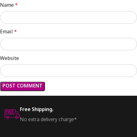
Name
*
Email
*
Website
Free Shipping.
No extra delivery charge*