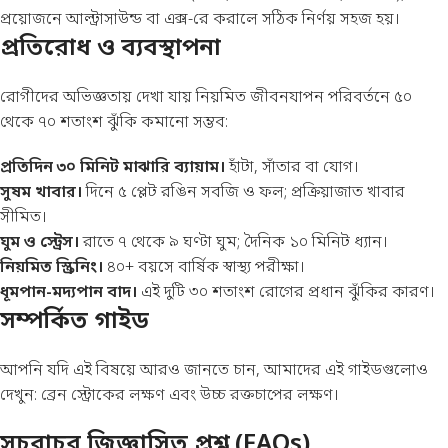
প্রয়োজনে আল্ট্রাসাউন্ড বা এক্স-রে করালে সঠিক নির্ণয় সহজ হয়।
প্রতিরোধ ও ব্যবস্থাপনা
রোগীদের অভিজ্ঞতায় দেখা যায় নিয়মিত জীবনযাপন পরিবর্তনে ৫০
থেকে ৭০ শতাংশ ঝুঁকি কমানো সম্ভব:
প্রতিদিন ৩০ মিনিট মাঝারি ব্যায়াম।
হাঁটা, সাঁতার বা যোগ।
সুষম খাবার।
দিনে ৫ প্লেট রঙিন সবজি ও ফল; প্রক্রিয়াজাত খাবার
সীমিত।
ঘুম ও স্ট্রেস।
রাতে ৭ থেকে ৯ ঘণ্টা ঘুম; দৈনিক ১০ মিনিট ধ্যান।
নিয়মিত স্ক্রিনিং।
৪০+ বয়সে বার্ষিক স্বাস্থ্য পরীক্ষা।
ধূমপান-মদ্যপান বাদ।
এই দুটি ৩০ শতাংশ রোগের প্রধান ঝুঁকির কারণ।
সম্পর্কিত গাইড
আপনি যদি এই বিষয়ে আরও জানতে চান, আমাদের এই গাইডগুলোও
দেখুন:
ব্রেন স্ট্রোকের লক্ষণ
এবং
উচ্চ রক্তচাপের লক্ষণ
।
সচরাচর জিজ্ঞাসিত প্রশ্ন (FAQs)