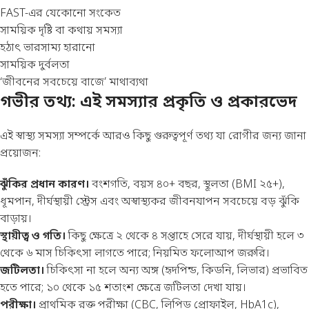
FAST-এর যেকোনো সংকেত
সাময়িক দৃষ্টি বা কথায় সমস্যা
হঠাৎ ভারসাম্য হারানো
সাময়িক দুর্বলতা
‘জীবনের সবচেয়ে বাজে’ মাথাব্যথা
গভীর তথ্য: এই সমস্যার প্রকৃতি ও প্রকারভেদ
এই স্বাস্থ্য সমস্যা সম্পর্কে আরও কিছু গুরুত্বপূর্ণ তথ্য যা রোগীর জন্য জানা
প্রয়োজন:
ঝুঁকির প্রধান কারণ।
বংশগতি, বয়স ৪০+ বছর, স্থূলতা (BMI ২৫+),
ধূমপান, দীর্ঘস্থায়ী স্ট্রেস এবং অস্বাস্থ্যকর জীবনযাপন সবচেয়ে বড় ঝুঁকি
বাড়ায়।
স্থায়ীত্ব ও গতি।
কিছু ক্ষেত্রে ২ থেকে ৪ সপ্তাহে সেরে যায়, দীর্ঘস্থায়ী হলে ৩
থেকে ৬ মাস চিকিৎসা লাগতে পারে; নিয়মিত ফলোআপ জরুরি।
জটিলতা।
চিকিৎসা না হলে অন্য অঙ্গ (হৃদপিন্ড, কিডনি, লিভার) প্রভাবিত
হতে পারে; ১০ থেকে ১৫ শতাংশ ক্ষেত্রে জটিলতা দেখা যায়।
পরীক্ষা।
প্রাথমিক রক্ত পরীক্ষা (CBC, লিপিড প্রোফাইল, HbA1c),