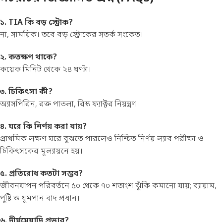
১. TIA কি বড় স্ট্রোক?
না, সাময়িক। তবে বড় স্ট্রোকের সতর্ক সংকেত।
২. কতক্ষণ থাকে?
কয়েক মিনিট থেকে ২৪ ঘণ্টা।
৩. চিকিৎসা কী?
অ্যাসপিরিন, রক্ত পাতলা, রিস্ক ফ্যাক্টর নিয়ন্ত্রণ।
৪. ঘরে কি নির্ণয় করা যায়?
প্রাথমিক লক্ষণ ঘরে বুঝতে পারলেও নিশ্চিত নির্ণয় ল্যাব পরীক্ষা ও
চিকিৎসকের মূল্যায়নে হয়।
৫. প্রতিরোধ কতটা সম্ভব?
জীবনযাপন পরিবর্তনে ৫০ থেকে ৭০ শতাংশ ঝুঁকি কমানো যায়; ব্যায়াম,
পুষ্টি ও ধূমপান বাদ প্রধান।
৬. দীর্ঘমেয়াদি প্রভাব?