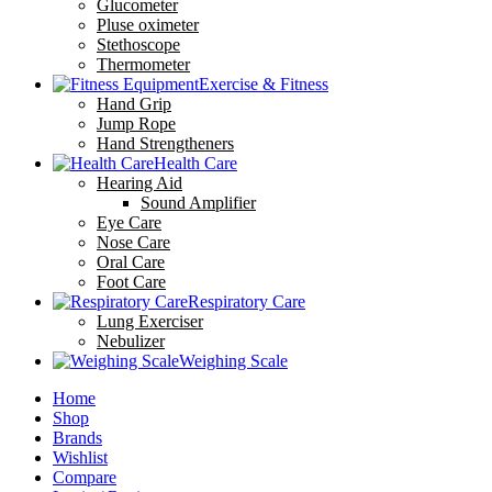
Glucometer
Pluse oximeter
Stethoscope
Thermometer
Exercise & Fitness
Hand Grip
Jump Rope
Hand Strengtheners
Health Care
Hearing Aid
Sound Amplifier
Eye Care
Nose Care
Oral Care
Foot Care
Respiratory Care
Lung Exerciser
Nebulizer
Weighing Scale
Home
Shop
Brands
Wishlist
Compare