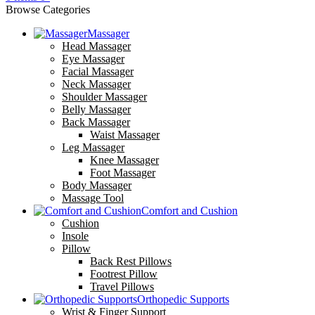
Browse Categories
Massager
Head Massager
Eye Massager
Facial Massager
Neck Massager
Shoulder Massager
Belly Massager
Back Massager
Waist Massager
Leg Massager
Knee Massager
Foot Massager
Body Massager
Massage Tool
Comfort and Cushion
Cushion
Insole
Pillow
Back Rest Pillows
Footrest Pillow
Travel Pillows
Orthopedic Supports
Wrist & Finger Support