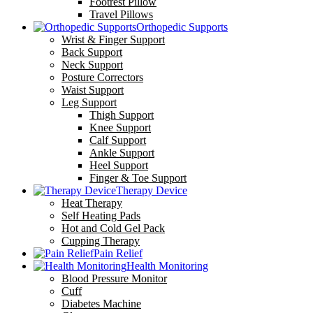
Footrest Pillow
Travel Pillows
Orthopedic Supports
Wrist & Finger Support
Back Support
Neck Support
Posture Correctors
Waist Support
Leg Support
Thigh Support
Knee Support
Calf Support
Ankle Support
Heel Support
Finger & Toe Support
Therapy Device
Heat Therapy
Self Heating Pads
Hot and Cold Gel Pack
Cupping Therapy
Pain Relief
Health Monitoring
Blood Pressure Monitor
Cuff
Diabetes Machine