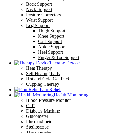
Back Support
Neck Support
Posture Correctors
Waist Support
Leg Support
Thigh Support
Knee Support
Calf Support
Ankle Support
Heel Support
Finger & Toe Support
Therapy Device
Heat Therapy
Self Heating Pads
Hot and Cold Gel Pack
Cupping Therapy
Pain Relief
Health Monitoring
Blood Pressure Monitor
Cuff
Diabetes Machine
Glucometer
Pluse oximeter
Stethoscope
Thermometer