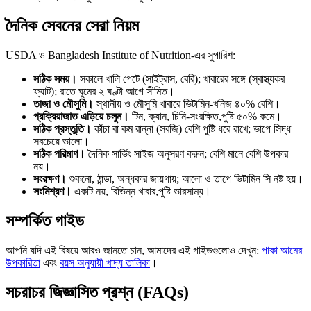
দৈনিক সেবনের সেরা নিয়ম
USDA ও Bangladesh Institute of Nutrition-এর সুপারিশ:
সঠিক সময়।
সকালে খালি পেটে (সাইট্রাস, বেরি); খাবারের সঙ্গে (স্বাস্থ্যকর
ফ্যাট); রাতে ঘুমের ২ ঘণ্টা আগে সীমিত।
তাজা ও মৌসুমি।
স্থানীয় ও মৌসুমি খাবারে ভিটামিন-খনিজ ৪০% বেশি।
প্রক্রিয়াজাত এড়িয়ে চলুন।
টিন, ক্যান, চিনি-সংরক্ষিত,পুষ্টি ৫০% কমে।
সঠিক প্রস্তুতি।
কাঁচা বা কম রান্না (সবজি) বেশি পুষ্টি ধরে রাখে; ভাপে সিদ্ধ
সবচেয়ে ভালো।
সঠিক পরিমাণ।
দৈনিক সার্ভিং সাইজ অনুসরণ করুন; বেশি মানে বেশি উপকার
নয়।
সংরক্ষণ।
শুকনো, ঠান্ডা, অন্ধকার জায়গায়; আলো ও তাপে ভিটামিন সি নষ্ট হয়।
সংমিশ্রণ।
একটি নয়, বিভিন্ন খাবার,পুষ্টি ভারসাম্য।
সম্পর্কিত গাইড
আপনি যদি এই বিষয়ে আরও জানতে চান, আমাদের এই গাইডগুলোও দেখুন:
পাকা আমের
উপকারিতা
এবং
বয়স অনুযায়ী খাদ্য তালিকা
।
সচরাচর জিজ্ঞাসিত প্রশ্ন (FAQs)