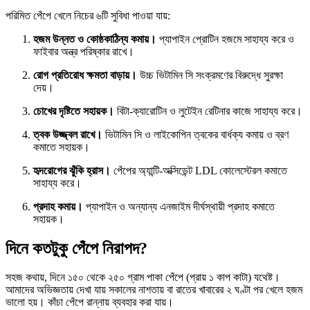
পরিমিত পেঁপে খেলে নিচের ৬টি সুবিধা পাওয়া যায়:
হজম উন্নত ও কোষ্ঠকাঠিন্য কমায়।
প্যাপাইন প্রোটিন হজমে সাহায্য করে ও
ফাইবার অন্ত্র পরিষ্কার রাখে।
রোগ প্রতিরোধ ক্ষমতা বাড়ায়।
উচ্চ ভিটামিন সি সংক্রমণের বিরুদ্ধে সুরক্ষা
দেয়।
চোখের দৃষ্টিতে সহায়ক।
বিটা-ক্যারোটিন ও লুটেইন রেটিনার কাজে সাহায্য করে।
ত্বক উজ্জ্বল রাখে।
ভিটামিন সি ও লাইকোপিন ত্বকের বার্ধক্য কমায় ও ব্রণ
কমাতে সহায়ক।
হৃদরোগের ঝুঁকি হ্রাস।
পেঁপের অ্যান্টি-অক্সিডেন্ট LDL কোলেস্টেরল কমাতে
সাহায্য করে।
প্রদাহ কমায়।
প্যাপাইন ও অন্যান্য এনজাইম দীর্ঘস্থায়ী প্রদাহ কমাতে
সহায়ক।
দিনে কতটুকু পেঁপে নিরাপদ?
সহজ কথায়, দিনে ১৫০ থেকে ২৫০ গ্রাম পাকা পেঁপে (প্রায় ১ কাপ কাটা) যথেষ্ট।
আমাদের অভিজ্ঞতায় দেখা যায় সকালের নাশতায় বা রাতের খাবারের ২ ঘণ্টা পর খেলে হজম
ভালো হয়। কাঁচা পেঁপে রান্নায় ব্যবহার করা যায়।