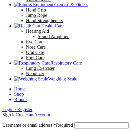
Exercise & Fitness
Hand Grip
Jump Rope
Hand Strengtheners
Health Care
Hearing Aid
Sound Amplifier
Eye Care
Nose Care
Oral Care
Foot Care
Respiratory Care
Lung Exerciser
Nebulizer
Weighing Scale
Home
Shop
Brands
Login / Register
Sign in
Create an Account
Username or email address
*
Required