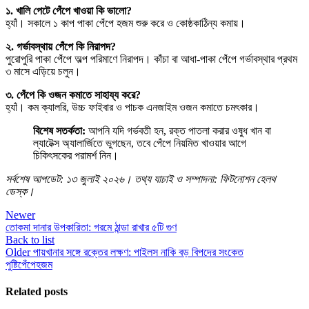
১. খালি পেটে পেঁপে খাওয়া কি ভালো?
হ্যাঁ। সকালে ১ কাপ পাকা পেঁপে হজম শুরু করে ও কোষ্ঠকাঠিন্য কমায়।
২. গর্ভাবস্থায় পেঁপে কি নিরাপদ?
পুরোপুরি পাকা পেঁপে অল্প পরিমাণে নিরাপদ। কাঁচা বা আধা-পাকা পেঁপে গর্ভাবস্থার প্রথম
৩ মাসে এড়িয়ে চলুন।
৩. পেঁপে কি ওজন কমাতে সাহায্য করে?
হ্যাঁ। কম ক্যালরি, উচ্চ ফাইবার ও পাচক এনজাইম ওজন কমাতে চমৎকার।
বিশেষ সতর্কতা:
আপনি যদি গর্ভবতী হন, রক্ত পাতলা করার ওষুধ খান বা
ল্যাটেক্স অ্যালার্জিতে ভুগছেন, তবে পেঁপে নিয়মিত খাওয়ার আগে
চিকিৎসকের পরামর্শ নিন।
সর্বশেষ আপডেট: ১৩ জুলাই ২০২৬। তথ্য যাচাই ও সম্পাদনা: ফিটনোশন হেলথ
ডেস্ক।
Newer
তোকমা দানার উপকারিতা: গরমে ঠান্ডা রাখার ৫টি গুণ
Back to list
Older
পায়খানার সঙ্গে রক্তের লক্ষণ: পাইলস নাকি বড় বিপদের সংকেত
পুষ্টি
পেঁপে
হজম
Related posts