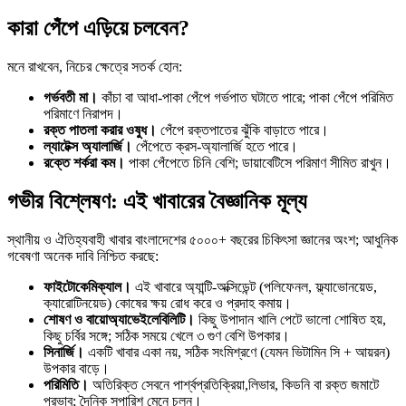
কারা পেঁপে এড়িয়ে চলবেন?
মনে রাখবেন, নিচের ক্ষেত্রে সতর্ক হোন:
গর্ভবতী মা।
কাঁচা বা আধা-পাকা পেঁপে গর্ভপাত ঘটাতে পারে; পাকা পেঁপে পরিমিত
পরিমাণে নিরাপদ।
রক্ত পাতলা করার ওষুধ।
পেঁপে রক্তপাতের ঝুঁকি বাড়াতে পারে।
ল্যাটেক্স অ্যালার্জি।
পেঁপেতে ক্রস-অ্যালার্জি হতে পারে।
রক্তে শর্করা কম।
পাকা পেঁপেতে চিনি বেশি; ডায়াবেটিসে পরিমাণ সীমিত রাখুন।
গভীর বিশ্লেষণ: এই খাবারের বৈজ্ঞানিক মূল্য
স্থানীয় ও ঐতিহ্যবাহী খাবার বাংলাদেশের ৫০০০+ বছরের চিকিৎসা জ্ঞানের অংশ; আধুনিক
গবেষণা অনেক দাবি নিশ্চিত করছে:
ফাইটোকেমিক্যাল।
এই খাবারে অ্যান্টি-অক্সিডেন্ট (পলিফেনল, ফ্ল্যাভোনয়েড,
ক্যারোটিনয়েড) কোষের ক্ষয় রোধ করে ও প্রদাহ কমায়।
শোষণ ও বায়োঅ্যাভেইলেবিলিটি।
কিছু উপাদান খালি পেটে ভালো শোষিত হয়,
কিছু চর্বির সঙ্গে; সঠিক সময়ে খেলে ৩ গুণ বেশি উপকার।
সিনার্জি।
একটি খাবার একা নয়, সঠিক সংমিশ্রণে (যেমন ভিটামিন সি + আয়রন)
উপকার বাড়ে।
পরিমিতি।
অতিরিক্ত সেবনে পার্শ্বপ্রতিক্রিয়া,লিভার, কিডনি বা রক্ত জমাটে
প্রভাব; দৈনিক সুপারিশ মেনে চলুন।