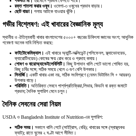
গর্ভবতী মা।
হরমোনে প্রভাব ফেলতে পারে।
রক্ত পাতলা করার ওষুধ।
ওমেগা-৩ ওষুধের প্রভাব বাড়ায়।
ছোট বাচ্চা।
গলায় আটকে যাওয়ার ঝুঁকি।
গভীর বিশ্লেষণ: এই খাবারের বৈজ্ঞানিক মূল্য
স্থানীয় ও ঐতিহ্যবাহী খাবার বাংলাদেশের ৫০০০+ বছরের চিকিৎসা জ্ঞানের অংশ; আধুনিক
গবেষণা অনেক দাবি নিশ্চিত করছে:
ফাইটোকেমিক্যাল।
এই খাবারে অ্যান্টি-অক্সিডেন্ট (পলিফেনল, ফ্ল্যাভোনয়েড,
ক্যারোটিনয়েড) কোষের ক্ষয় রোধ করে ও প্রদাহ কমায়।
শোষণ ও বায়োঅ্যাভেইলেবিলিটি।
কিছু উপাদান খালি পেটে ভালো শোষিত হয়,
কিছু চর্বির সঙ্গে; সঠিক সময়ে খেলে ৩ গুণ বেশি উপকার।
সিনার্জি।
একটি খাবার একা নয়, সঠিক সংমিশ্রণে (যেমন ভিটামিন সি + আয়রন)
উপকার বাড়ে।
পরিমিতি।
অতিরিক্ত সেবনে পার্শ্বপ্রতিক্রিয়া,লিভার, কিডনি বা রক্ত জমাটে
প্রভাব; দৈনিক সুপারিশ মেনে চলুন।
দৈনিক সেবনের সেরা নিয়ম
USDA ও Bangladesh Institute of Nutrition-এর সুপারিশ:
সঠিক সময়।
সকালে খালি পেটে (সাইট্রাস, বেরি); খাবারের সঙ্গে (স্বাস্থ্যকর
ফ্যাট); রাতে ঘুমের ২ ঘণ্টা আগে সীমিত।