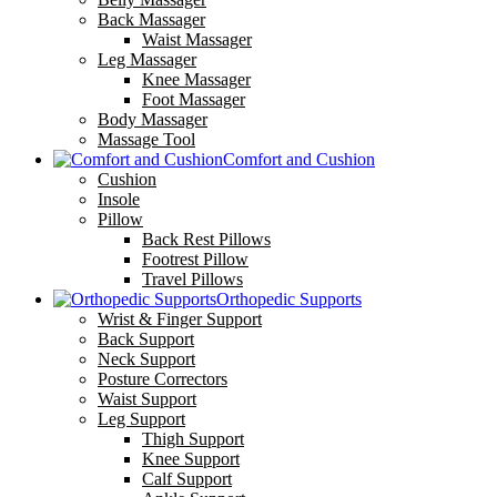
Back Massager
Waist Massager
Leg Massager
Knee Massager
Foot Massager
Body Massager
Massage Tool
Comfort and Cushion
Cushion
Insole
Pillow
Back Rest Pillows
Footrest Pillow
Travel Pillows
Orthopedic Supports
Wrist & Finger Support
Back Support
Neck Support
Posture Correctors
Waist Support
Leg Support
Thigh Support
Knee Support
Calf Support