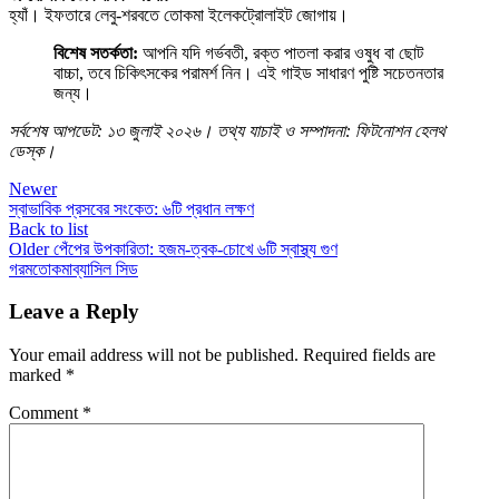
হ্যাঁ। ইফতারে লেবু-শরবতে তোকমা ইলেকট্রোলাইট জোগায়।
বিশেষ সতর্কতা:
আপনি যদি গর্ভবতী, রক্ত পাতলা করার ওষুধ বা ছোট
বাচ্চা, তবে চিকিৎসকের পরামর্শ নিন। এই গাইড সাধারণ পুষ্টি সচেতনতার
জন্য।
সর্বশেষ আপডেট: ১৩ জুলাই ২০২৬। তথ্য যাচাই ও সম্পাদনা: ফিটনোশন হেলথ
ডেস্ক।
Newer
স্বাভাবিক প্রসবের সংকেত: ৬টি প্রধান লক্ষণ
Back to list
Older
পেঁপের উপকারিতা: হজম-ত্বক-চোখে ৬টি স্বাস্থ্য গুণ
গরম
তোকমা
ব্যাসিল সিড
Leave a Reply
Your email address will not be published.
Required fields are
marked
*
Comment
*