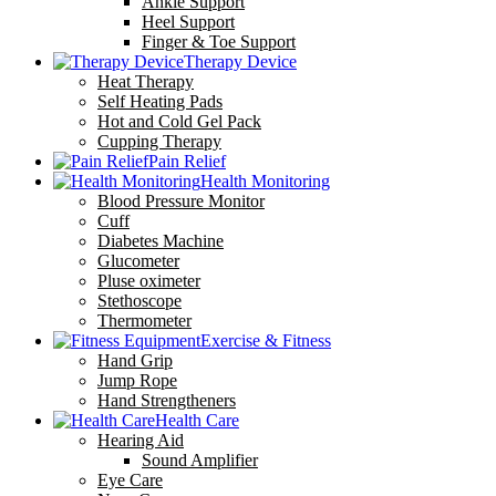
Ankle Support
Heel Support
Finger & Toe Support
Therapy Device
Heat Therapy
Self Heating Pads
Hot and Cold Gel Pack
Cupping Therapy
Pain Relief
Health Monitoring
Blood Pressure Monitor
Cuff
Diabetes Machine
Glucometer
Pluse oximeter
Stethoscope
Thermometer
Exercise & Fitness
Hand Grip
Jump Rope
Hand Strengtheners
Health Care
Hearing Aid
Sound Amplifier
Eye Care