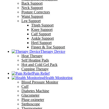
Back Support
Neck Support
Posture Correctors
Waist Support
Leg Support
Thigh Support
Knee Support
Calf Support
Ankle Support
Heel Support
Finger & Toe Support
Therapy Device
Heat Therapy
Self Heating Pads
Hot and Cold Gel Pack
Cupping Therapy
Pain Relief
Health Monitoring
Blood Pressure Monitor
Cuff
Diabetes Machine
Glucometer
Pluse oximeter
Stethoscope
Thermometer