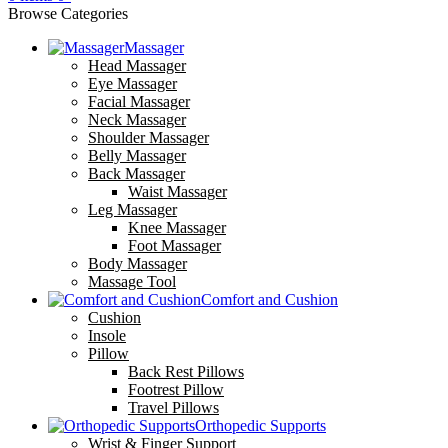
Browse Categories
Massager
Head Massager
Eye Massager
Facial Massager
Neck Massager
Shoulder Massager
Belly Massager
Back Massager
Waist Massager
Leg Massager
Knee Massager
Foot Massager
Body Massager
Massage Tool
Comfort and Cushion
Cushion
Insole
Pillow
Back Rest Pillows
Footrest Pillow
Travel Pillows
Orthopedic Supports
Wrist & Finger Support