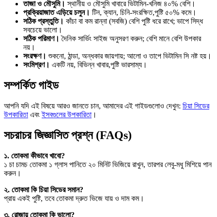
তাজা ও মৌসুমি।
স্থানীয় ও মৌসুমি খাবারে ভিটামিন-খনিজ ৪০% বেশি।
প্রক্রিয়াজাত এড়িয়ে চলুন।
টিন, ক্যান, চিনি-সংরক্ষিত,পুষ্টি ৫০% কমে।
সঠিক প্রস্তুতি।
কাঁচা বা কম রান্না (সবজি) বেশি পুষ্টি ধরে রাখে; ভাপে সিদ্ধ
সবচেয়ে ভালো।
সঠিক পরিমাণ।
দৈনিক সার্ভিং সাইজ অনুসরণ করুন; বেশি মানে বেশি উপকার
নয়।
সংরক্ষণ।
শুকনো, ঠান্ডা, অন্ধকার জায়গায়; আলো ও তাপে ভিটামিন সি নষ্ট হয়।
সংমিশ্রণ।
একটি নয়, বিভিন্ন খাবার,পুষ্টি ভারসাম্য।
সম্পর্কিত গাইড
আপনি যদি এই বিষয়ে আরও জানতে চান, আমাদের এই গাইডগুলোও দেখুন:
চিয়া সিডের
উপকারিতা
এবং
ইসবগুলের উপকারিতা
।
সচরাচর জিজ্ঞাসিত প্রশ্ন (FAQs)
১. তোকমা কীভাবে খাবো?
১ চা চামচ তোকমা ১ গ্লাস পানিতে ২০ মিনিট ভিজিয়ে রাখুন, তারপর লেবু-মধু মিশিয়ে পান
করুন।
২. তোকমা কি চিয়া সিডের সমান?
প্রায় একই পুষ্টি, তবে তোকমা দ্রুত ভিজে যায় ও দাম কম।
৩. রোজায় তোকমা কি ভালো?