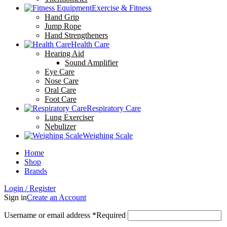
Exercise & Fitness
Hand Grip
Jump Rope
Hand Strengtheners
Health Care
Hearing Aid
Sound Amplifier
Eye Care
Nose Care
Oral Care
Foot Care
Respiratory Care
Lung Exerciser
Nebulizer
Weighing Scale
Home
Shop
Brands
Login / Register
Sign in
Create an Account
Username or email address
*
Required